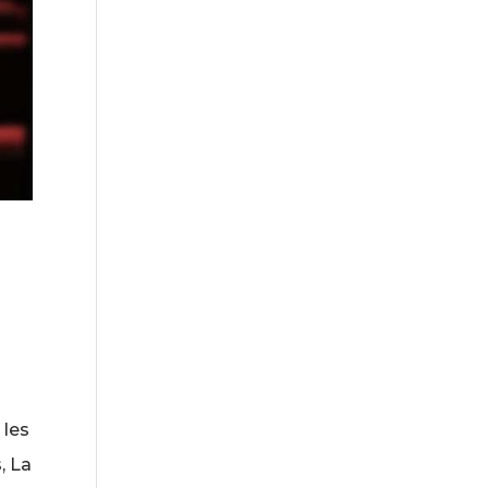
e
 les
, La