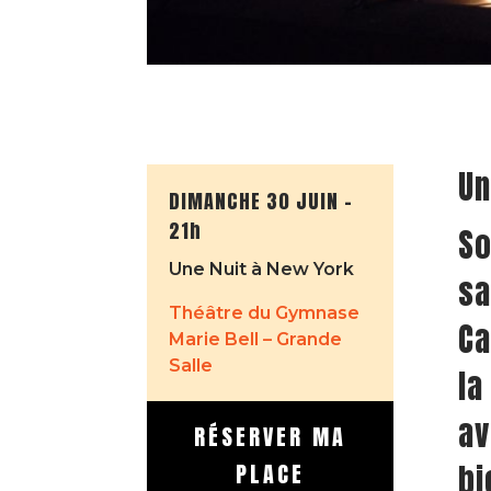
Un
DIMANCHE 30 JUIN –
21h
So
Une Nuit à New York
sa
Théâtre du Gymnase
Ca
Marie Bell – Grande
Salle
la
av
RÉSERVER MA
PLACE
bi