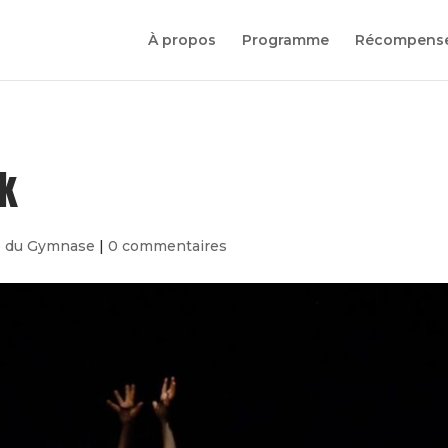
À propos
Programme
Récompens
rk
e du Gymnase
|
0 commentaires