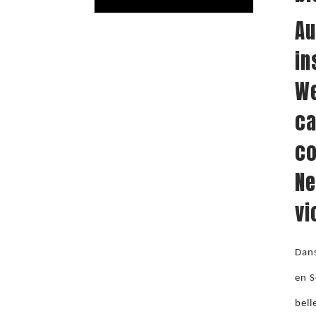
Au
in
We
ca
co
Ne
vi
Dans
en S
bell